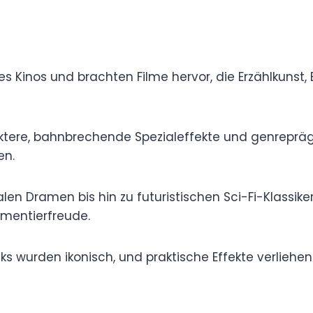
lter des Kinos und brachten Filme hervor, die
 heute prägen.
 Charaktere, bahnbrechende Spezialeffekte und
omantik, Horror, Science-Fiction und Komödie
tionalen Dramen bis hin zu futuristischen Sci-
erkörperten den Geist der Kreativität und
ndtracks wurden ikonisch, und praktische