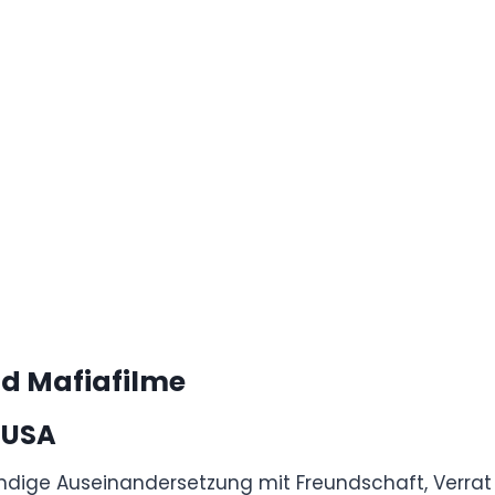
A
 Antikriegsdrama zeigt die brutale Verwandlung
n gegliedert ist, enthüllt die psychologischen
egseinsätze.