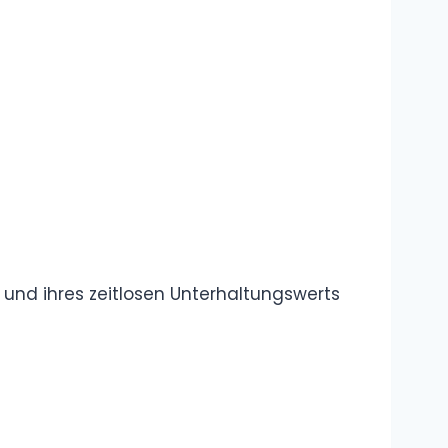
Definition, Erklärung
Was bedeutet
„Akhi“? Was
bedeutet
„Ukthi“?
Übersetzung, Bedeutung auf
Deutsch, Erklärung
Was ist das
„Okay Lets Go“
Meme?
Bedeutung,
Erklärung, Definition
Kategorie: Rap
und Hip-Hop: