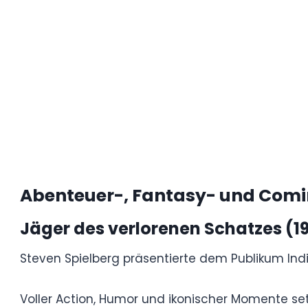
Scarface (1983) – USA
Brian De Palmas Krimidrama erzählt vom
eines kubanischen Einwanderers, der zum
Al Pacinos unvergessliche Darstellung m
und zu einer der prägendsten Gangsterge