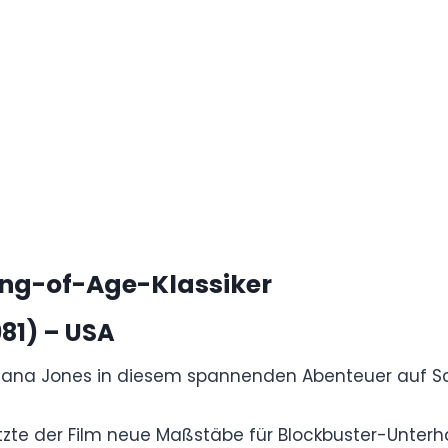
 kometenhaften Aufstieg und gewaltsamen Fall
 Drogenboss wird.
achte den Film zu einem kulturellen Phänomen
schichten des Jahrzehnts.