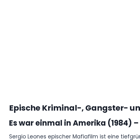
Full Metal Jacket (1987) – US
Ein weiteres Meisterwerk Kubricks: Dieses
junger Soldaten im Vietnamkrieg.
Der Film, der in zwei eindrucksvolle Hälfte
Folgen militärischer Indoktrination und Kri