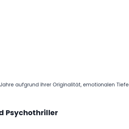
us, der heute selten erreicht wird.
80er-Jahre aufgrund ihrer Originalität,
erhaltungswerts nach wie vor beliebt.
 und Psychothriller