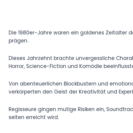
Die 1980er-Jahre waren ein goldenes Zeita
Erzählkunst, Bildsprache und Popkultur bis
Dieses Jahrzehnt brachte unvergessliche
genreprägende Filme hervor, die Action, R
beeinflussten.
Von abenteuerlichen Blockbustern und emo
Fi-Klassikern – die Filme der 80er-Jahre v
Experimentierfreude.
Regisseure gingen mutige Risiken ein, Sou