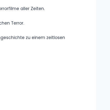
Sprache und
Begriffe
Wie groß ist
Andrea Berg?
Größe, Gewicht
und spannende
Fakten zur Schlagerikone
Melanie Müller
Schlaganfall –
Wie ernst waren
die Folgen für
den Reality-TV-Star?