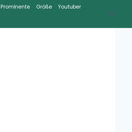
Prominente
Größe
Youtuber
Recent Posts
Was ist der
Thug Shaker,
Thug Shake?
Meme,
Bedeutung, Erklärung, Definition
Was bedeutet
„Iboprofaxe“?
Bedeutung,
Definition,
Erklärung