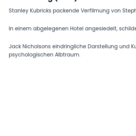
The Shining (1980) – USA
Stanley Kubricks packende Verfilmung von
verstörendsten Horrorfilme aller Zeiten.
In einem abgelegenen Hotel angesiedelt, sc
den psychischen Terror.
Jack Nicholsons eindringliche Darstellung 
diese Spukhausgeschichte zu einem zeitl