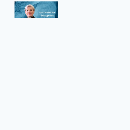
Melanie Müller Schlaganfall – Wie ernst
waren die Folgen für den Reality-TV-Star?
Datenschutzrichtlinie
Über uns
Kontaktformular
Nutzungsbedingungen