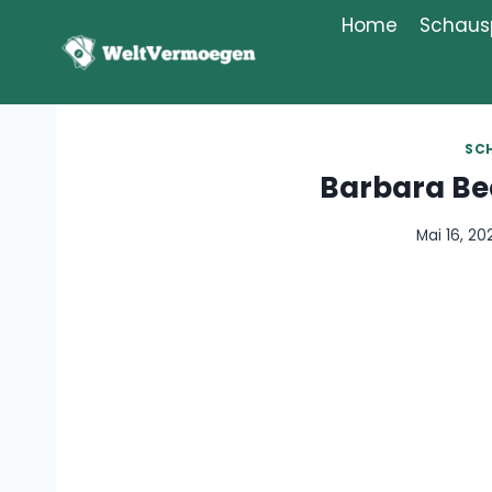
Zum
Home
Schausp
Inhalt
springen
SC
Barbara B
Mai 16, 20