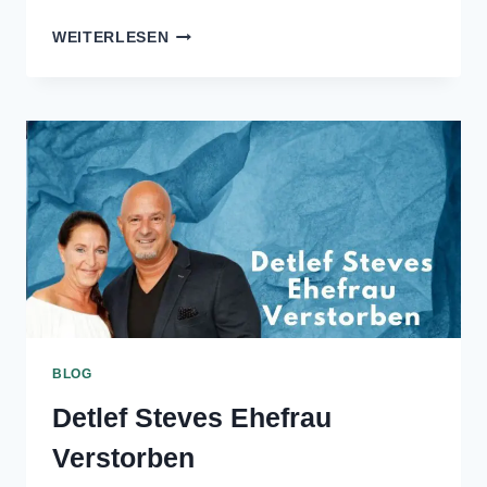
Schlaganfall
August 5, 2024
Manu Reimann, eine bekannte
Fernsehpersönlichkeit, erlebte ein
lebensveränderndes Ereignis, als sie
einen Schlaganfall erlitt. Diese…
MANU
WEITERLESEN
REIMANN
SCHLAGANFALL