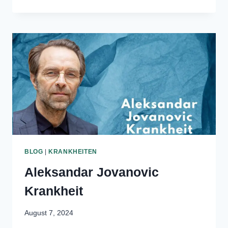
APACHE
WEITERLESEN
207
ELTERN
HERKUNFT
&
GRÖSSE
BLOG
|
KRANKHEITEN
Aleksandar Jovanovic
Krankheit
August 7, 2024