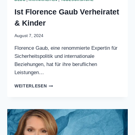
BLOG
|
KRANKHEITEN
|
TODESURSACHE
Ist Florence Gaub
Verheiratet & Kinder
August 7, 2024
Florence Gaub, eine renommierte
Expertin für Sicherheitspolitik und
internationale Beziehungen, hat für ihre
beruflichen Leistungen…
IST
WEITERLESEN
FLORENCE
GAUB
VERHEIRATET
&
KINDER