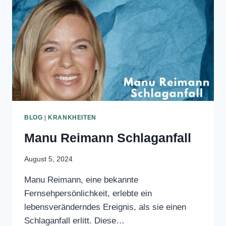
Tränen“ und ihrem…
MARITTA
WEITERLESEN
EMSER
PARTNER
BLOG
|
KRANKHEITEN
Manu Reimann