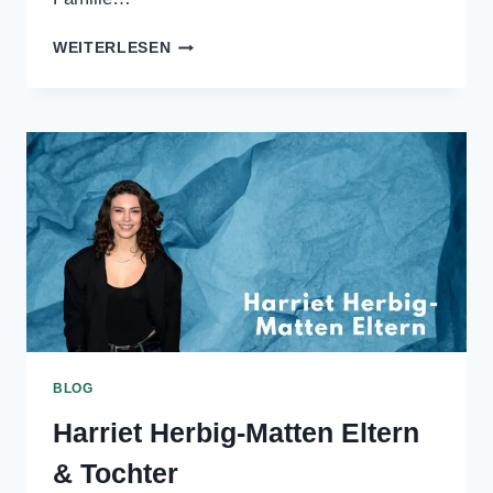
Die Frage, ob Norman Ritter gestorben
ist, hat bei denjenigen, die mit der
berüchtigten Familie…
NORMAN
WEITERLESEN
RITTER
TODESURSACHE
BLOG