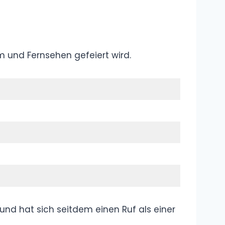
Wer ist Tisi
Schubech?
Lebenslauf,
Steckbrief,
Biografie, Namen
Wer Was sind
die Knossaliten?
Erklärung,
Bedeutung,
Definition
Was ist „Change
my Mind“?
Meme,
Bedeutung,