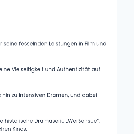
Sprache und
Begriffe
Wie groß ist
Andrea Berg?
Größe, Gewicht
und spannende
Fakten zur Schlagerikone
Melanie Müller
Schlaganfall –
Wie ernst waren
die Folgen für
den Reality-TV-Star?