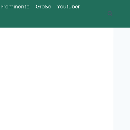
Prominente
Größe
Youtuber
Recent Posts
Was ist der
Thug Shaker,
Thug Shake?
Meme,
Bedeutung, Erklärung, Definition
Was bedeutet
„Iboprofaxe“?
Bedeutung,
Definition,
Erklärung