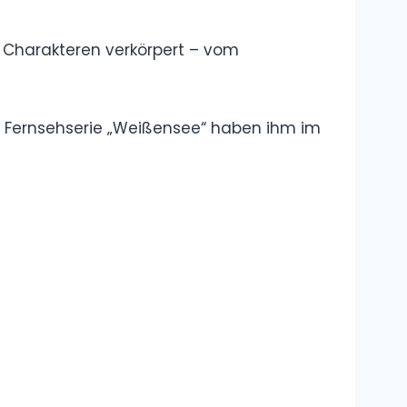
Definition, Erklärung
Was bedeutet
„Akhi“? Was
bedeutet
„Ukthi“?
Übersetzung, Bedeutung auf
Deutsch, Erklärung
Was ist das
„Okay Lets Go“
Meme?
Bedeutung,
Erklärung, Definition
Kategorie: Rap
und Hip-Hop: