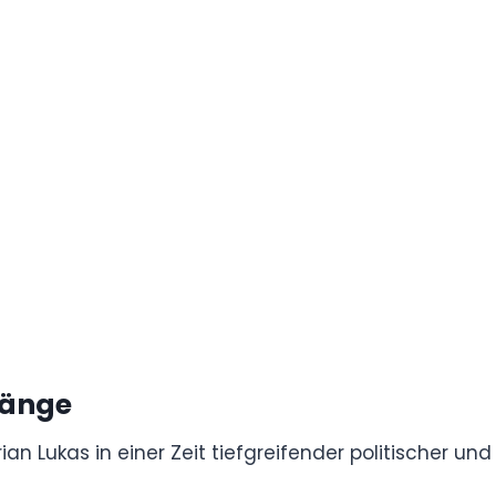
nd dabei seine Tiefe und Anpassungsfähigkeit
der international gefeierte Film „Good Bye,
ißensee“. Mit seiner über drei Jahrzehnte
e Persönlichkeit des deutschen Kinos.