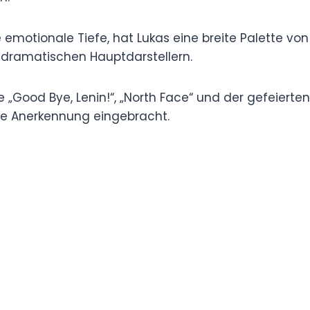
Ruf als einer der angesehensten deutschen
 seine emotionale Tiefe, hat Lukas eine breite
schrulligen Nebendarsteller bis hin zu
.
en wie „Good Bye, Lenin!“, „North Face“ und der
n ihm im Laufe seiner Karriere nationale und