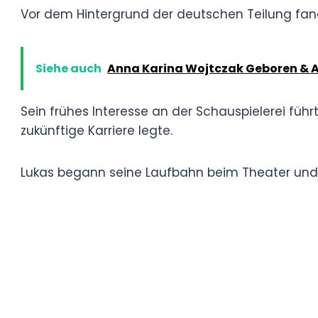
Frühes Leben und beruflich
Geboren am 16. März 1973 in Ostberlin, wuch
politischer und kultureller Veränderungen 
Vor dem Hintergrund der deutschen Teilun
Ausdruck.
Siehe auch
Anna Karina Wojtczak Gebor
Sein frühes Interesse an der Schauspielere
Können verfeinerte und die Grundlage für s