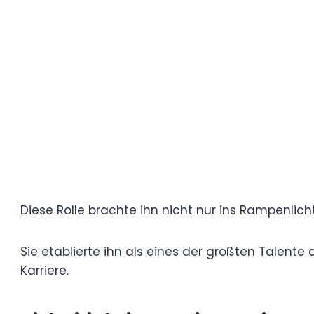
Es dauerte nicht lange, bis seine Arbeit 
Direktoren und Zuschauern im ganzen Lan
Durchbruch mit „Good Bye L
Florian Lukas‘ entscheidender Moment ka
gefeierten Films „Good Bye Lenin!“.
Darin spielte er Denis, den besten Freund 
Darstellung wurde weithin für ihre emotio
zeugte von seiner Vielseitigkeit und Reife 