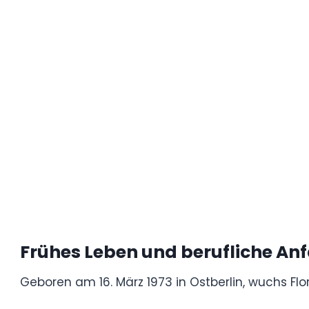
Komödien bis hin zu intensiven Dramen, u
als Schauspieler unter Beweis gestellt.
Zu seinen bemerkenswerten Werken zählen 
Lenin!“ und die historische Dramaserie „We
währenden Karriere ist er eine angesehen