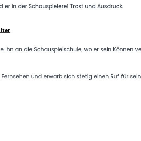
e Anfänge
s Florian Lukas in einer Zeit tiefgreifender
auf.
g fand er in der Schauspielerei Trost und
en & Alter
i führte ihn an die Schauspielschule, wo er sein
eine zukünftige Karriere legte.