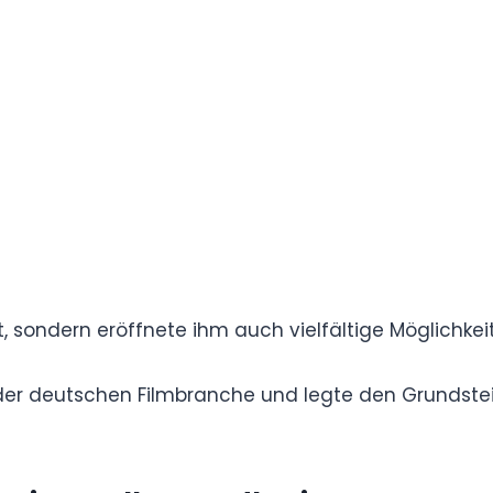
die Aufmerksamkeit von Filmemachern, Casting-
d erregte.
enin!“
m mit dem Erscheinen des international
und Vertrauten des Protagonisten. Lukas‘
nale Tiefe und ihren subtilen Humor gelobt und
als Schauspieler.