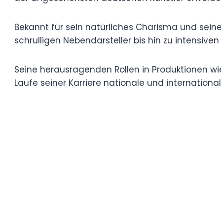
1990er Jahre und hat sich seitdem einen 
Künstler erworben.
Bekannt für sein natürliches Charisma und
Palette von Charakteren verkörpert – vom 
intensiven dramatischen Hauptdarstellern
Seine herausragenden Rollen in Produktion
gefeierten Fernsehserie „Weißensee“ habe
internationale Anerkennung eingebracht.