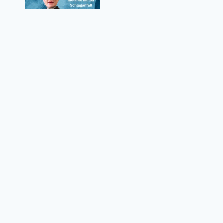
Melanie Müller Schlaganfall – Wie ernst
waren die Folgen für den Reality-TV-Star?
Datenschutzrichtlinie
Über uns
Kontaktformular
Nutzungsbedingungen
© 2026 weltvermoegen.de