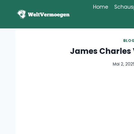
Zum
Home
Schausp
Inhalt
springen
BLO
James Charles
Mai 2, 202