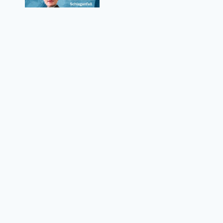
Melanie Müller Schlaganfall – Wie ernst
waren die Folgen für den Reality-TV-Star?
Datenschutzrichtlinie
Über uns
Kontaktformular
Nutzungsbedingungen
© 2026 weltvermoegen.de