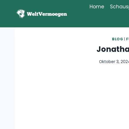
Zum
Home
Schausp
Inhalt
springen
BLOG
|
F
Jonatha
Oktober 3, 202