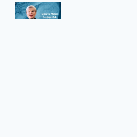
Melanie Müller Schlaganfall – Wie ernst
waren die Folgen für den Reality-TV-Star?
Datenschutzrichtlinie
Über uns
Kontaktformular
Nutzungsbedingungen