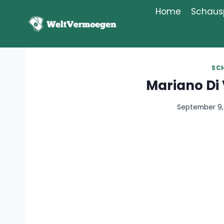
Zum
Home
Schausp
Inhalt
springen
SC
Mariano Di
September 9,