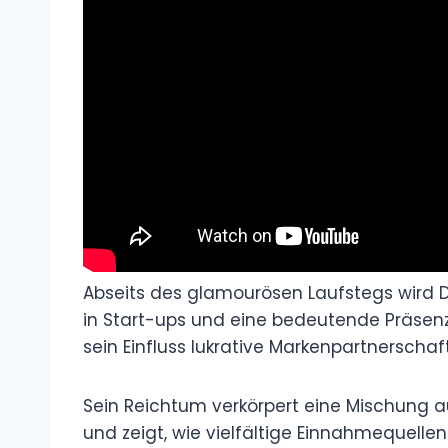
Abseits des glamourösen Laufstegs wird Di
in Start-ups und eine bedeutende Präsenz
sein Einfluss lukrative Markenpartnerscha
Sein Reichtum verkörpert eine Mischung 
und zeigt, wie vielfältige Einnahmequell