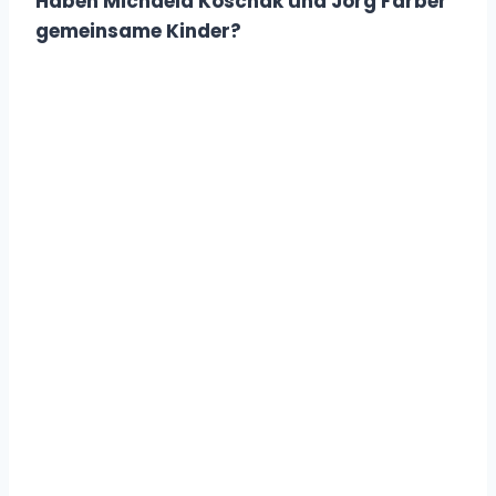
Haben Michaela Koschak und Jörg Färber
gemeinsame Kinder?