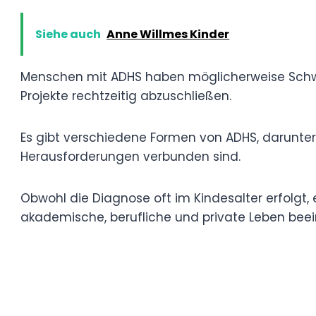
Was ist ADHS?
ADHS (Aufmerksamkeitsdefizit-/Hyperaktiv
Entwicklungsstörung, die sowohl Kinder al
Impulskontrolle und Organisationsfähigkei
Siehe auch
Anne Willmes Kinder
Menschen mit ADHS haben möglicherweise
zu bleiben, detaillierte Anweisungen zu be