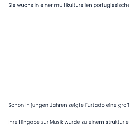
Eine effektive Behandlung – einschließlic
strukturierter Routinen – kann jedoch den 
Kreative Ausdrucksmöglichkeiten und Diszi
zu sein.
Frühes Leben
Nelly Furtado wurde am 2. Dezember 1978 i
Sie wuchs in einer multikulturellen portugi
Wertschätzung für verschiedene Genres p