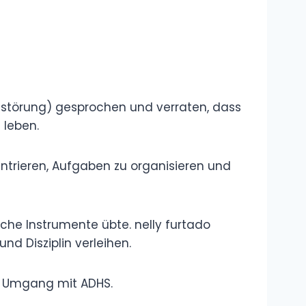
Sprache und
Begriffe
Wie groß ist
Andrea Berg?
Größe, Gewicht
und spannende
Fakten zur Schlagerikone
Melanie Müller
Schlaganfall –
Wie ernst waren
die Folgen für
den Reality-TV-Star?