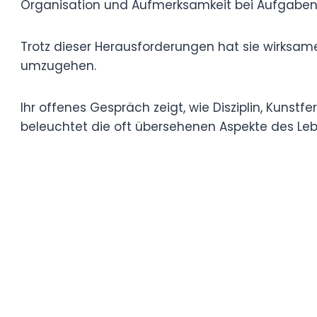
Erst vor 18 Monaten wurde die Diagnose ge
unaufmerksamer ADHS leidet, die Konzent
Aufgaben und Gesprächen beeinträchtigt
Trotz dieser Herausforderungen hat sie w
durch Musik, Tanz und kreative Betätigu
Ihr offenes Gespräch zeigt, wie Disziplin, 
können, mit ADHS umzugehen, inspiriert F
des Lebens mit der Störung.