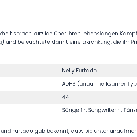
 Krankheit sprach kürzlich über ihren
keitsdefizit-/Hyperaktivitätsstörung) und
r Privat- und Berufsleben stillschweigend
Nelly Furtado
ADHS (unaufmerksamer Typ)
44
Sängerin, Songwriterin, Tänzerin,
Musikproduzentin