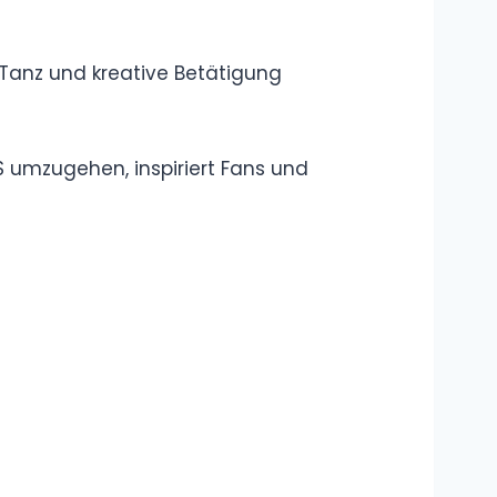
Definition, Erklärung
Was bedeutet
„Akhi“? Was
bedeutet
„Ukthi“?
Übersetzung, Bedeutung auf
Deutsch, Erklärung
Was ist das
„Okay Lets Go“
Meme?
Bedeutung,
Erklärung, Definition
Kategorie: Rap
und Hip-Hop: