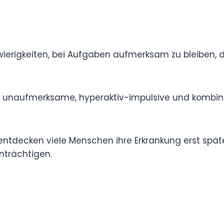
itätsstörung) ist eine neurologische
s auch Erwachsene betrifft und Konzentration,
t beeinträchtigt.
 Schwierigkeiten, bei Aufgaben aufmerksam
folgen oder Projekte rechtzeitig abzuschließen.