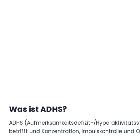
aufmerksam zu bleiben.
Als Kind bewältigte Furtado ihre Symptome
Tage die Woche Instrumente übte. nelly f
weiterhin durch Tanz und Choreografie, die
Ihre Offenheit unterstreicht die Bedeutun
effektiven Umgang mit ADHS.