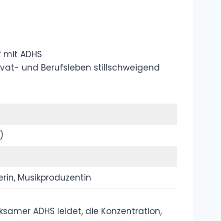
Wer ist Tisi
Schubech?
Lebenslauf,
Steckbrief,
Biografie, Namen
Wer Was sind
die Knossaliten?
Erklärung,
Bedeutung,
Definition
Was ist „Change
my Mind“?
Meme,
Bedeutung,