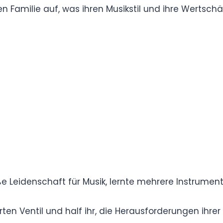
h Therapie, Anpassung des Lebensstils und
Alltag deutlich verbessern.
plin helfen Menschen oft, trotz ADHS erfolgreich
n Victoria, British Columbia, Kanada, geboren.
esischen Familie auf, was ihren Musikstil und ihre
rägte.