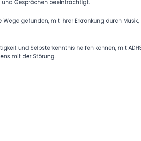
stellt, und Furtado gab bekannt, dass sie unter
ration, Organisation und Aufmerksamkeit bei
.
irksame Wege gefunden, mit ihrer Erkrankung
ng umzugehen.
Kunstfertigkeit und Selbsterkenntnis helfen
ans und beleuchtet die oft übersehenen Aspekte