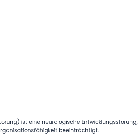
, indem sie sich in Musik vertiefte und sechs
urtado heute bewältigt sie ihre Symptome
 ihrem Geist Struktur und Disziplin verleihen.
g von Kreativität und Selbstbewusstsein für den