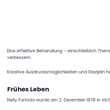
Es gibt verschiedene Formen von ADHS, d
und kombinierte Formen, die jeweils mit i
Obwohl die Diagnose oft im Kindesalter er
Erkrankung erst später im Leben. Die Sy
private Leben beeinträchtigen.