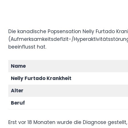
Die kanadische Popsensation Nelly Furtado
lebenslangen Kampf mit ADHS (Aufmerksam
beleuchtete damit eine Erkrankung, die ih
beeinflusst hat.
Name
Nelly Furtado Krankheit
Alter
Beruf