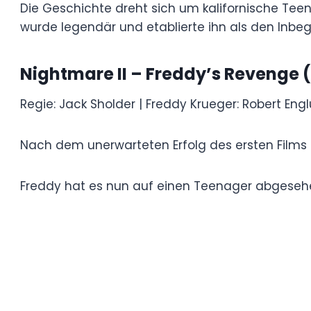
Horrorklassiker.
Die Geschichte dreht sich um kalifornisch
sie im Schlaf tötet. Robert Englunds Darst
den Inbegriff von freddy krueger filme.