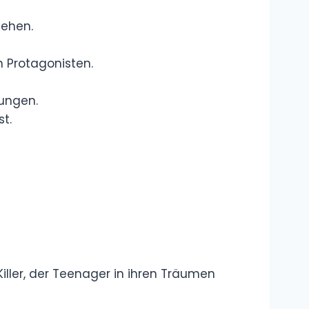
Sprache und
Begriffe
Wie groß ist
Andrea Berg?
Größe, Gewicht
und spannende
Fakten zur Schlagerikone
Melanie Müller
Schlaganfall –
Wie ernst waren
die Folgen für
den Reality-TV-Star?