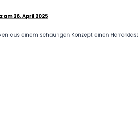
n Meta-Revival, das Realität und Fiktion
t Jason Voorhees.
ernes Remake mit Jackie Earle Haley.
4)
t Englund
in, einen vernarbten, mit Messerhandschuhen
n Träumen heimsucht.
s Mainz am 26. April 2025
s Craven aus einem schaurigen Konzept einen