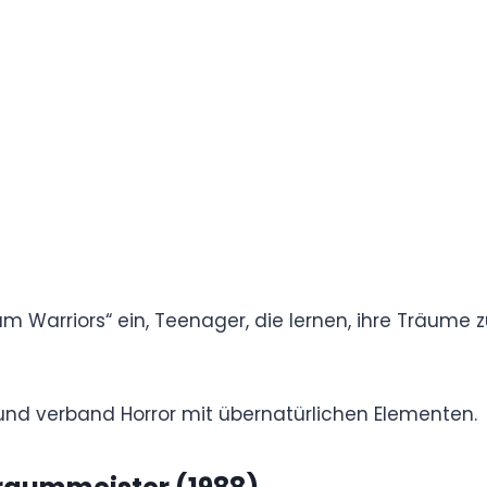
ogische Themen, wobei Freddys schwarzer
rs (1987)
ert Englund
bei Wes Craven am Drehbuch mitwirkte.
tert und enthüllte eine schwierige Kindheit als