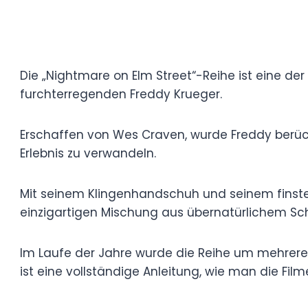
Die „Nightmare on Elm Street“-Reihe ist ei
Kinogeschichte und präsentierte dem Pub
Krueger.
Erschaffen von Wes Craven, wurde Freddy
heimzusuchen und den Schlaf in ein tödlic
Mit seinem Klingenhandschuh und seinem 
Horror-Bösewichten ab und macht jeden Fi
übernatürlichem Schrecken und Spannun
Im Laufe der Jahre wurde die Reihe um me