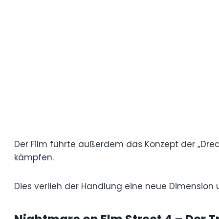
Der Film erkundet tiefergehende psychol
Humor immer deutlicher hervortritt.
Nightmare III – Dream Warrio
Regie: Chuck Russell | Freddy Krueger: Rob
Der dritte Teil belebte die Reihe neu, wo
Freddys Hintergrundgeschichte wurde erwei
uneheliches Kind.