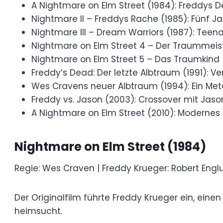
Die „Nightmare on Elm Street“-Reihe umfas
schreckliche Traumangriffe zum Leben erwe
anzusehen, verbessert die Kontinuität der
A Nightmare on Elm Street (1984): Fr
gejagt.
Nightmare II – Freddys Rache (1985): 
Teenager abgesehen.
Nightmare III – Dream Warriors (1987)
bekämpfen.
Nightmare on Elm Street 4 – Der Traum
einem neuen Protagonisten.
Nightmare on Elm Street 5 – Das Trau
Kind an.
Freddy’s Dead: Der letzte Albtraum (19