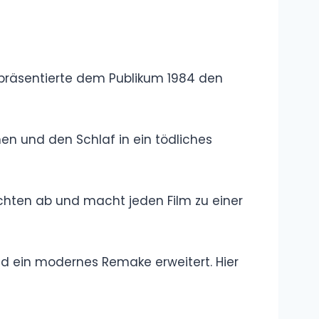
Wer ist Tisi
Schubech?
Lebenslauf,
Steckbrief,
Biografie, Namen
Wer Was sind
die Knossaliten?
Erklärung,
Bedeutung,
Definition
Was ist „Change
my Mind“?
Meme,
Bedeutung,