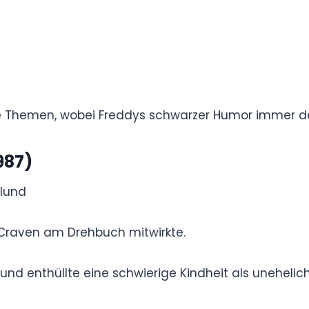
nge (1985)
rt Englund
ilms spielt die Fortsetzung fünf Jahre später in
gesehen und hebt den traumbasierten Horror