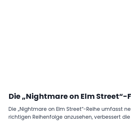
der 13.“ und ein modernes Remake erweitert
die Filme in der richtigen Reihenfolge sieht
Die „Nightmare on Elm Stree
Reihenfolge