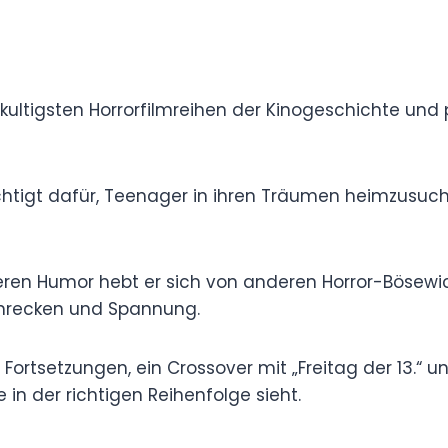
ne der kultigsten Horrorfilmreihen der
likum 1984 den furchterregenden Freddy
 berüchtigt dafür, Teenager in ihren Träumen
hes Erlebnis zu verwandeln.
finsteren Humor hebt er sich von anderen
lm zu einer einzigartigen Mischung aus
g.
hrere Fortsetzungen, ein Crossover mit „Freitag