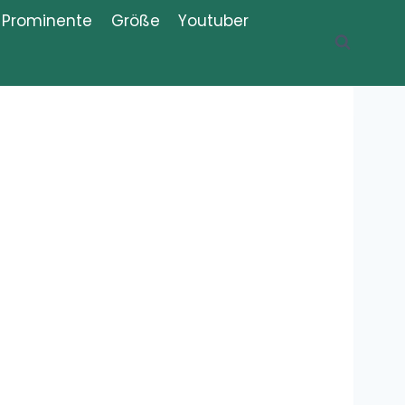
Prominente
Größe
Youtuber
Recent Posts
Was ist der
Thug Shaker,
Thug Shake?
Meme,
Bedeutung, Erklärung, Definition
Was bedeutet
„Iboprofaxe“?
Bedeutung,
Definition,
Erklärung