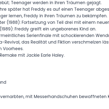
st neun Filme, die freddy krueger filme
cken. Sie in der richtigen Reihenfolge
 Geschichte:
eddys Debüt; Teenager werden in ihren Träumen
Fünf Jahre später hat Freddy es auf einen
: Teenager lernen, Freddy in ihren Träumen zu
meister (1988): Fortsetzung von Teil drei mit
mkind (1989): Freddy greift ein ungeborenes
91): Vermeintliches Serienfinale mit