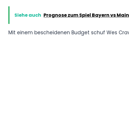
schockierenden Wendungen.
Wes Cravens neuer Albtraum (1994): Ei
verschmelzen lässt.
Freddy vs. Jason (2003): Crossover mi
A Nightmare on Elm Street (2010): Mod
Nightmare on Elm Street (198
Regie: Wes Craven | Freddy Krueger: Rober
Der Originalfilm führte Freddy Krueger e
bewaffneten Killer, der Teenager in ihre
Siehe auch
Prognose zum Spiel Bayern v
Mit einem bescheidenen Budget schuf We