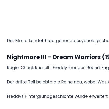
Nightmare II – Freddy’s Reve
Regie: Jack Sholder | Freddy Krueger: Robe
Nach dem unerwarteten Erfolg des ersten F
derselben Stadt.
Freddy hat es nun auf einen Teenager ab
der Filmreihe auf ein neues Niveau.