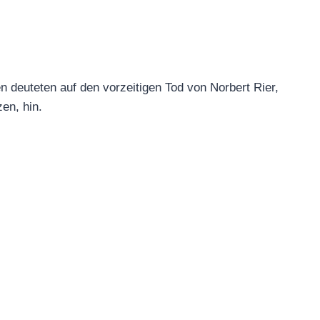
e Hingabe an sein Handwerk.
eldungen deuteten auf den vorzeitigen Tod von
 Kastelruther Spatzen, hin.