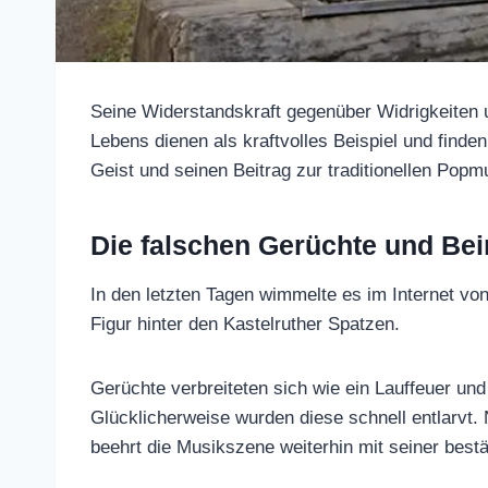
Seine Widerstandskraft gegenüber Widrigke
Segnungen des Lebens dienen als kraftvoll
die seinen unerschütterlichen Geist und s
bewundern.
Die falschen Gerüchte und 
In den letzten Tagen wimmelte es im Int
Rier, die beliebte Figur hinter den Kastelru
Gerüchte verbreiteten sich wie ein Lauffe
Glücklicherweise wurden diese schnell entl
munter und beehrt die Musikszene weiterh