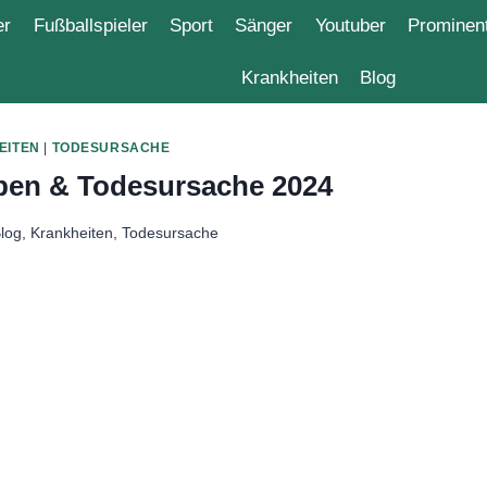
ieler
Fußballspieler
Sport
Sänger
Youtuber
Todesursache
Krankheiten
Blog
EITEN
|
TODESURSACHE
rben & Todesursache 2024
log
,
Krankheiten
,
Todesursache