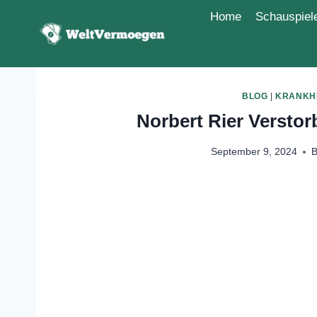
Zum
Home
Schausp
Inhalt
springen
BLOG
|
KRANKH
Norbert Rier Versto
September 9, 2024
B