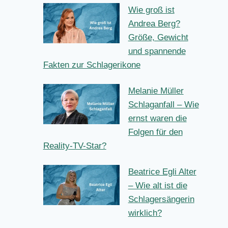
Begriffe
Wie groß ist
Andrea Berg?
Größe, Gewicht
und spannende
Fakten zur Schlagerikone
Melanie Müller
Schlaganfall –
Wie ernst waren
die Folgen für
den Reality-TV-Star?
Beatrice Egli
Alter – Wie alt ist
die