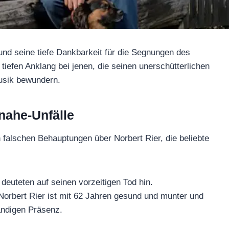
iten und seine tiefe Dankbarkeit für die
es Beispiel und finden tiefen Anklang bei jenen,
einen Beitrag zur traditionellen Popmusik
Beinahe-Unfälle
ernet von falschen Behauptungen über Norbert
ther Spatzen.
uer und deuteten auf seinen vorzeitigen Tod hin.
arvt. Norbert Rier ist mit 62 Jahren gesund und
in mit seiner beständigen Präsenz.