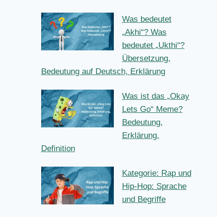
Was bedeutet
„Akhi“? Was
bedeutet
„Ukthi“?
Übersetzung, Bedeutung auf
Deutsch, Erklärung
Was ist das
„Okay Lets Go“
Meme?
Bedeutung,
Erklärung, Definition
Kategorie: Rap
und Hip-Hop:
Sprache und