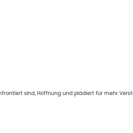
it zu schärfen.
nblicke unterstreicht er die Bedeutung einer
keiten und der emotionalen Unterstützung.