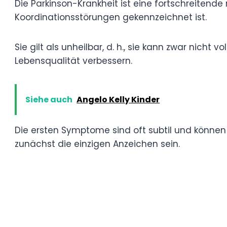
Er gibt anderen, die mit ähnlichen Problem
mehr Verständnis und Mitgefühl gegenübe
Was ist Parkinson?
Die Parkinson-Krankheit ist eine fortschre
durch Zittern, Steifheit sowie Gleichgewi
gekennzeichnet ist.
Sie gilt als unheilbar, d. h., sie kann zwa
lassen sich jedoch behandeln und so die 
Siehe auch
Angelo Kelly Kinder
Die ersten Symptome sind oft subtil und k
der Hand oder ein Gefühl der Steifheit kö