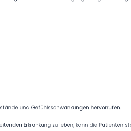
r als auch die Psyche.
langsamte Bewegungen, Muskelsteifheit und
 und Schlucken.
zu Schwierigkeiten bei der Bewältigung
bhängigkeit und den Lebensstil beeinträchtigen.