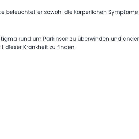
kheit setzt sich Hahne aktiv für die
atienten täglich ausgesetzt sind.
Auftritte beleuchtet er sowohl die körperlichen
ls auch die emotionalen Auswirkungen der
, das Stigma rund um Parkinson zu überwinden
zu suchen, sich zu informieren und Hoffnung im