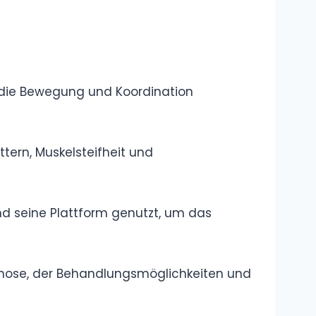
Schlagersängeri
n wirklich?
Mitglieder von
Pur – Alle
aktuellen und
ehemaligen
Bandmitglieder im Überblick
Peter Alexander
Todesursache –
Woran starb der
legendäre
Entertainer wirklich?