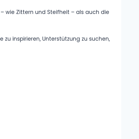
Begriffe
Wie groß ist
Andrea Berg?
Größe, Gewicht
und spannende
Fakten zur Schlagerikone
Melanie Müller
Schlaganfall –
Wie ernst waren
die Folgen für
den Reality-TV-Star?
Beatrice Egli
Alter – Wie alt ist
die