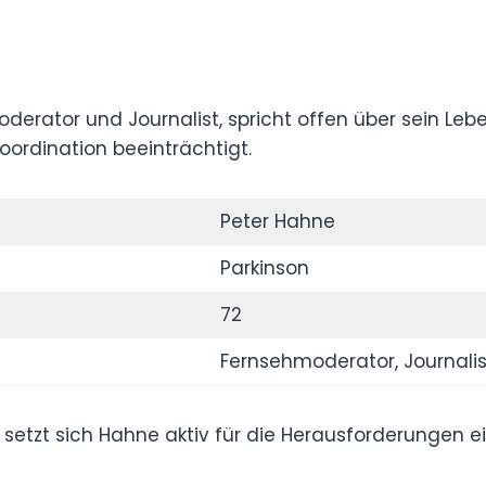
nsehmoderator und Journalist, spricht offen
chreitenden neurologischen Erkrankung, die
t.
Peter Hahne
Parkinson
72
Fernsehmoderator, Journalist, Autor,
Theologe