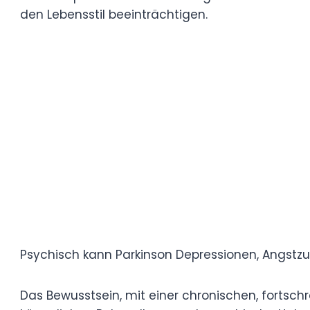
Parkinson beeinträchtigt sowohl den Körpe
Körperlich erleben Patienten Zittern, ver
manchmal Schwierigkeiten beim Sprechen
Diese körperlichen Veränderungen können 
alltäglicher Aufgaben führen und die Una