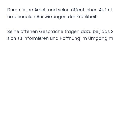
Nach der Diagnose dieser unheilbaren Kran
Herausforderungen ein, denen Parkinson-P
Durch seine Arbeit und seine öffentlichen 
Symptome – wie Zittern und Steifheit – a
Krankheit.
Seine offenen Gespräche tragen dazu bei
und andere zu inspirieren, Unterstützung 
Umgang mit dieser Krankheit zu finden.