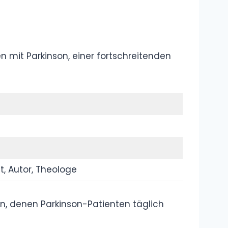
Was bedeutet
„Akhi“? Was
bedeutet
„Ukthi“?
Übersetzung, Bedeutung auf
Deutsch, Erklärung
Was ist das
„Okay Lets Go“
Meme?
Bedeutung,
Erklärung, Definition
Kategorie: Rap
und Hip-Hop:
Sprache und