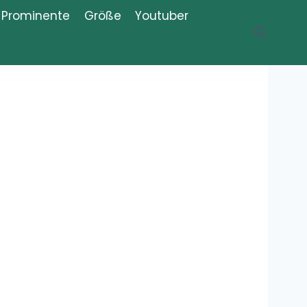
Prominente
Größe
Youtuber
Recent Posts
Wer Was sind
die Knossaliten?
Erklärung,
Bedeutung,
Definition
Was ist „Change
my Mind“?
Meme,
Bedeutung,
Definition, Erklärung