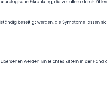
en konfrontiert sind, Hoffnung und plädiert für
r Parkinson-Betroffenen.
itende neurologische Erkrankung, die vor allem
chts- und Koordinationsstörungen
r nicht vollständig beseitigt werden, die Symptome
Lebensqualität verbessern.
önnen übersehen werden. Ein leichtes Zittern in
nnen zunächst die einzigen Anzeichen sein.