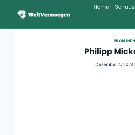
Zum
Home
Schausp
Inhalt
springen
PROMINEN
Philipp Mic
Dezember 4, 2024