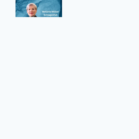
Melanie Müller Schlaganfall – Wie ernst
waren die Folgen für den Reality-TV-Star?
Datenschutzrichtlinie
Über uns
Kontaktformular
Nutzungsbedingungen