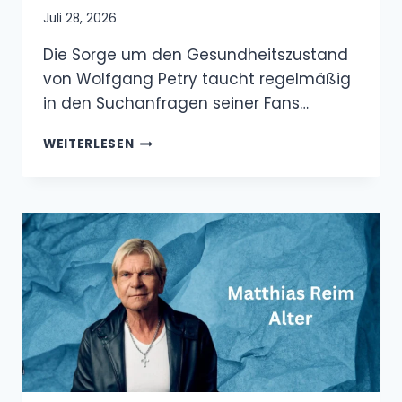
Juli 28, 2026
Die Sorge um den Gesundheitszustand
von Wolfgang Petry taucht regelmäßig
in den Suchanfragen seiner Fans…
WOLFGANG
WEITERLESEN
PETRY
HEUTE
KRANK?
DAS
IST
ÜBER
SEINEN
AKTUELLEN
GESUNDHEITSZUSTAND
BEKANNT