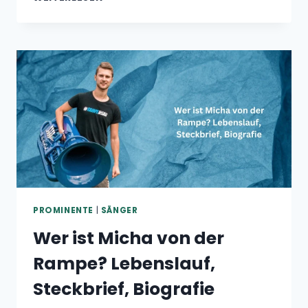
HELENE
FISCHER
SHOW:
ALLES
ÜBER
DIE
SPEKTAKULÄRE
FERNSEHSENDUNG,
GÄSTE
UND
HIGHLIGHTS
PROMINENTE
|
SÄNGER
Wer ist Micha von der
Rampe? Lebenslauf,
Steckbrief, Biografie