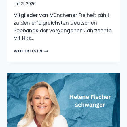
Juli 21, 2026
Mitglieder von Münchener Freiheit zählt
zu den erfolgreichsten deutschen
Popbands der vergangenen Jahrzehnte.
Mit Hits…
MITGLIEDER
WEITERLESEN
VON
MÜNCHENER
FREIHEIT
–
ALLE
BANDMITGLIEDER,
EHEMALIGE
MUSIKER
UND
DIE
GESCHICHTE
DER