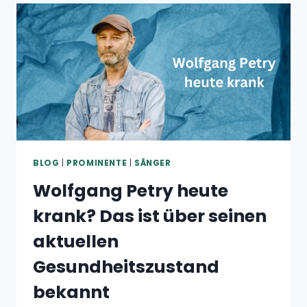
DIE
SÄNGERIN
AKTUELL
SCHWANGER?
BLOG
|
PROMINENTE
|
SÄNGER
Wolfgang Petry heute
krank? Das ist über seinen
aktuellen
Gesundheitszustand
bekannt