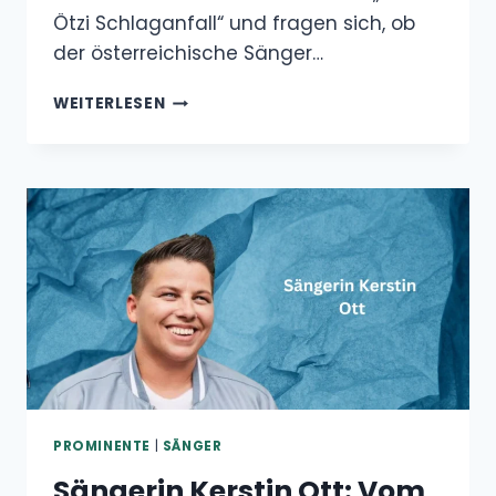
Ötzi Schlaganfall“ und fragen sich, ob
der österreichische Sänger…
DJ
WEITERLESEN
ÖTZI
SCHLAGANFALL?
DAS
IST
ÜBER
SEINEN
GESUNDHEITSZUSTAND
BEKANNT
PROMINENTE
|
SÄNGER
Sängerin Kerstin Ott: Vom