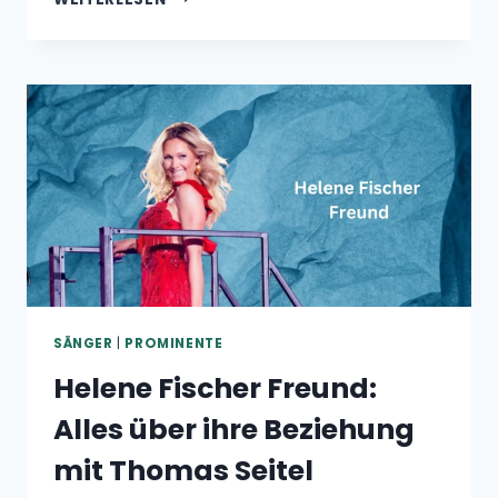
ZUCKER
ALKOHOL:
WAS
IST
ÜBER
SEINEN
UMGANG
MIT
ALKOHOL
BEKANNT?
SÄNGER
|
PROMINENTE
Helene Fischer Freund:
Alles über ihre Beziehung
mit Thomas Seitel