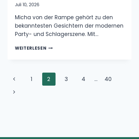
Juli 10, 2026
Micha von der Rampe gehört zu den
bekanntesten Gesichtern der modernen
Party- und Schlagerszene. Mit…
WER
WEITERLESEN
IST
MICHA
VON
DER
Seitennavigation
Vorherige
1
2
3
4
…
40
RAMPE?
LEBENSLAUF,
Seite
Nächste
STECKBRIEF,
BIOGRAFIE
Seite