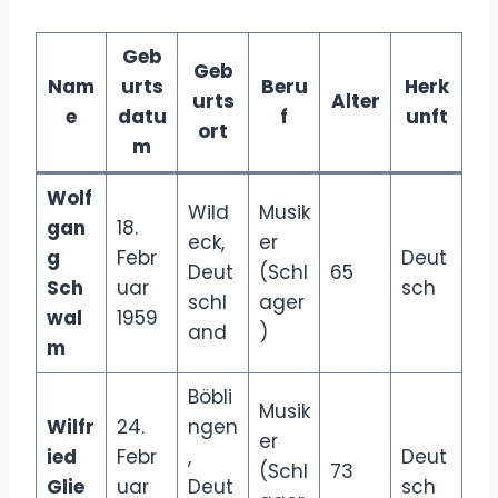
Geb
Geb
Nam
urts
Beru
Herk
urts
Alter
e
datu
f
unft
ort
m
Wolf
Wild
Musik
gan
18.
eck,
er
g
Febr
Deut
Deut
(Schl
65
Sch
uar
sch
schl
ager
wal
1959
and
)
m
Böbli
Musik
Wilfr
24.
ngen
er
ied
Febr
,
Deut
(Schl
73
Glie
uar
Deut
sch