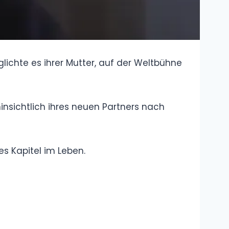
Sprache und
Begriffe
Wie groß ist
Andrea Berg?
Größe, Gewicht
und spannende
Fakten zur Schlagerikone
Melanie Müller
Schlaganfall –
Wie ernst waren
die Folgen für
den Reality-TV-Star?