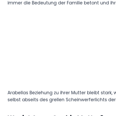
Arabellas Beziehung zu ihrer Mutter bleibt
einflussreiche Figur in ihrem Leben ist, wä
Scheinwerferlichts der Medien erwachsen 
Wer ist Anne-Sophie Mutter
Anne-Sophie Mutter ist eine weltbekannte de
außergewöhnliches Talent und ihre technis
Juni 1963 in Rheinfelden, Deutschland, g
dem Geigenspiel.