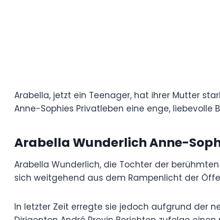
Arabella, jetzt ein Teenager, hat ihrer M
die beiden pflegen trotz der Veränderung
liebevolle Beziehung.
Arabella Wunderlich Anne-
Arabella Wunderlich, die Tochter der berü
verstorbenen Ex-Mannes Detlef Wunderlic
der Öffentlichkeit zurück.
In letzter Zeit erregte sie jedoch aufgrun
Aufmerksamkeit. Anne-Sophie hat nach ih
Berichten zufolge einen neuen Partner gef
vertraulich.