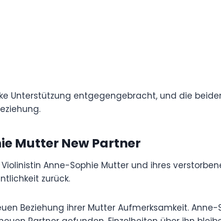
utter starke Unterstützung entgegengebracht, und
en in Anne-Sophies Privatleben eine enge,
Sophie Mutter New Partner
hmten Violinistin Anne-Sophie Mutter und ihres
h, hielt sich weitgehend aus dem Rampenlicht
d der neuen Beziehung ihrer Mutter
rer Trennung vom Dirigenten André Previn
unden, Einzelheiten über ihn bleiben jedoch