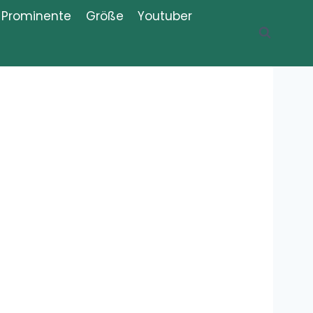
Prominente
Größe
Youtuber
Recent Posts
Was ist der
Thug Shaker,
Thug Shake?
Meme,
Bedeutung, Erklärung, Definition
Was bedeutet
„Iboprofaxe“?
Bedeutung,
Definition,
Erklärung