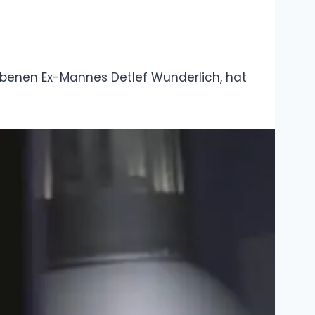
Wer ist Tisi
Schubech?
Lebenslauf,
Steckbrief,
Biografie, Namen
Wer Was sind
die Knossaliten?
Erklärung,
Bedeutung,
Definition
Was ist „Change
my Mind“?
Meme,
Bedeutung,