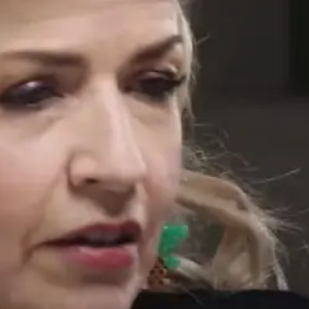
 hielt sich Arabella aus der Öffentlichkeit zurück
Weltbühne zu glänzen.
des Interesse an Anne-Sophies Privatleben,
rtners nach ihrer Trennung vom Dirigenten André