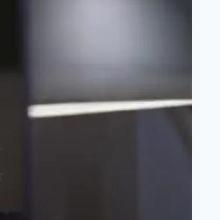
Definition, Erklärung
Was bedeutet
„Akhi“? Was
bedeutet
„Ukthi“?
Übersetzung, Bedeutung auf
Deutsch, Erklärung
Was ist das
„Okay Lets Go“
Meme?
Bedeutung,
Erklärung, Definition
Kategorie: Rap
und Hip-Hop: