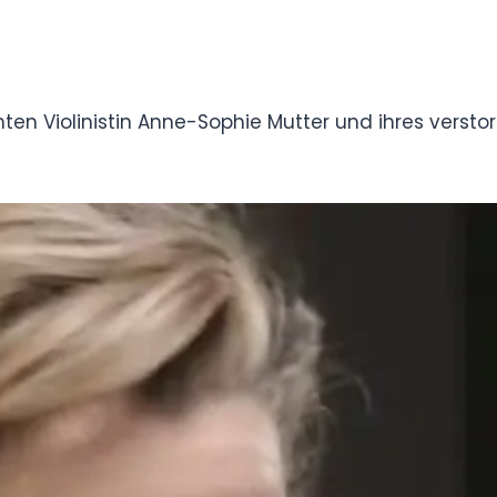
berühmten Violinistin Anne-Sophie Mutter und
erlich, hat ihr Leben weitgehend privat