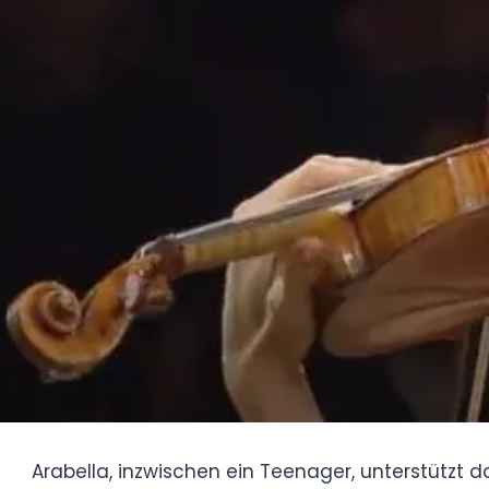
Arabella, inzwischen ein Teenager, unterst
bleibt dabei aber relativ unauffällig. An
betont und ihre anspruchsvolle Karriere mi