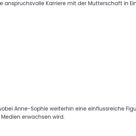
 stark, wobei Anne-Sophie weiterhin eine
hrend Arabella selbst abseits des grellen
wird.
?
utsche Violinistin, die für ihr
che Brillanz gefeiert wird. Sie wurde am 29.
eboren und begann schon in jungen Jahren mit