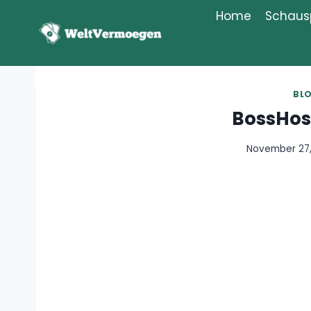
Zum
Home
Schausp
Inhalt
springen
BL
BossHo
November 27