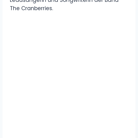
Leadsängerin und Songwriterin der Band
The Cranberries.