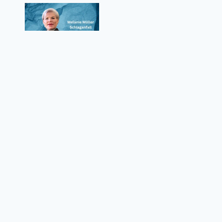
Melanie Müller Schlaganfall – Wie ernst
waren die Folgen für den Reality-TV-Star?
Datenschutzrichtlinie
Über uns
Kontaktformular
Nutzungsbedingungen