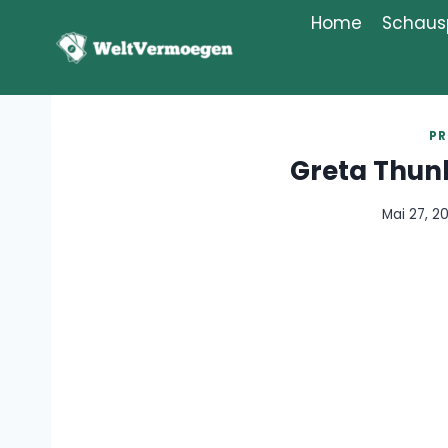
Zum
Home
Schausp
Inhalt
springen
PR
Greta Thu
Mai 27, 2