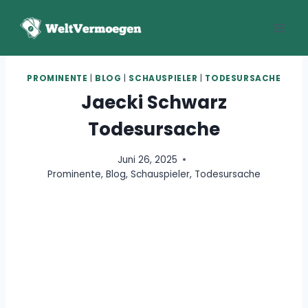
Zum
Inhalt
springen
PROMINENTE
|
BLOG
|
SCHAUSPIELER
|
TODESURSACHE
Jaecki Schwarz
Todesursache
Juni 26, 2025
Prominente
,
Blog
,
Schauspieler
,
Todesursache