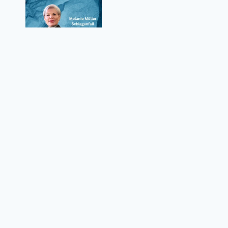
Melanie Müller Schlaganfall – Wie ernst
waren die Folgen für den Reality-TV-Star?
Datenschutzrichtlinie
Über uns
Kontaktformular
Nutzungsbedingungen