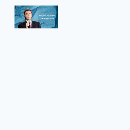
Peter Alexander Todesursache – Woran
starb der legendäre Entertainer wirklich?
Datenschutzrichtlinie
Über uns
Kontaktformular
Nutzungsbedingungen