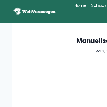
Zum
Home
Schausp
Inhalt
springen
Manuell
Mai 9,