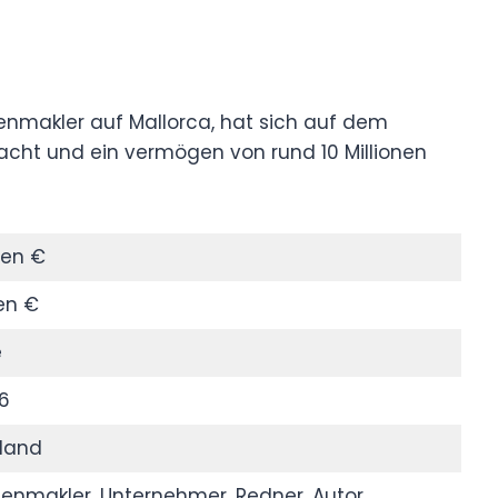
enmakler auf Mallorca, hat sich auf dem
ht und ein vermögen von rund 10 Millionen
nen €
nen €
e
86
land
enmakler, Unternehmer, Redner, Autor