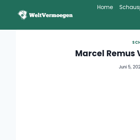
Zum
Home
Schausp
Inhalt
springen
SC
Marcel Remus 
Juni 5, 20