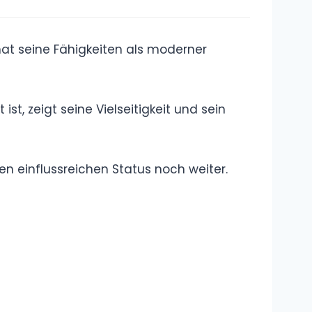
Definition, Erklärung
Was bedeutet
„Akhi“? Was
bedeutet
„Ukthi“?
Übersetzung, Bedeutung auf
Deutsch, Erklärung
Was ist das
„Okay Lets Go“
Meme?
Bedeutung,
Erklärung, Definition
Kategorie: Rap
und Hip-Hop: