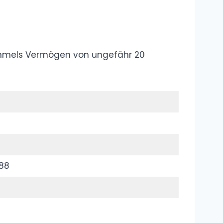
Wer ist Tisi
Schubech?
Lebenslauf,
Steckbrief,
Biografie, Namen
Wer Was sind
die Knossaliten?
Erklärung,
Bedeutung,
Definition
Was ist „Change
my Mind“?
Meme,
Bedeutung,