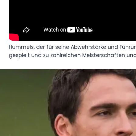
Hummels, der für seine Abwehrstärke und 
wie Bayern München und Borussia Dortmun
und Auszeichnungen beigetragen.