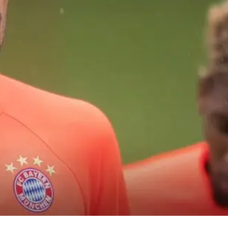
ld, kombiniert mit Werbeverträgen und
u Cathy, einer prominenten Moderatorin, hat
sein Ansehen sowohl innerhalb als auch