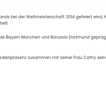
eutschlands bei der Weltmeisterschaft 2014
moderner Innenverteidiger immer wieder unter
p-Clubs wie Bayern München und Borussia
tigkeit und sein strategisches Können auf dem
mmels‘ Medienpräsenz zusammen mit seiner Frau
weiter.