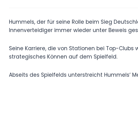
Hummels, der für seine Rolle beim Sieg D
gefeiert wird, hat seine Fähigkeiten als 
Beweis gestellt.
Seine Karriere, die von Stationen bei To
Dortmund geprägt ist, zeigt seine Vielsei
Spielfeld.
Abseits des Spielfelds unterstreicht Hu
Cathy seinen einflussreichen Status noch 