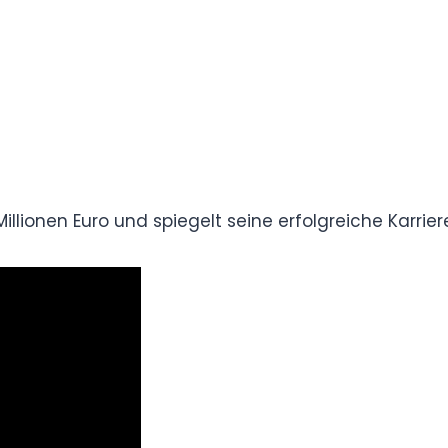
?
20 Millionen Euro und spiegelt seine
er.