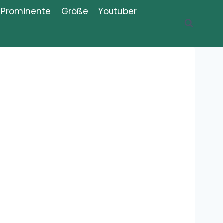
Prominente
Größe
Youtuber
Recent Posts
Was ist der
Thug Shaker,
Thug Shake?
Meme,
Bedeutung, Erklärung, Definition
Was bedeutet
„Iboprofaxe“?
Bedeutung,
Definition,
Erklärung