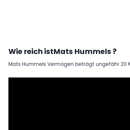
Wie reich ist
Mats Hummels
Mats Hummels Vermögen beträgt ungefähr 
erfolgreiche Karriere als Profifußballer wid