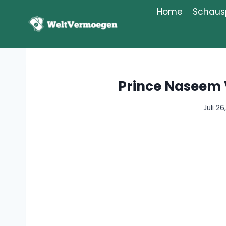
Zum
Home
Schausp
Inhalt
springen
Prince Naseem
Juli 2