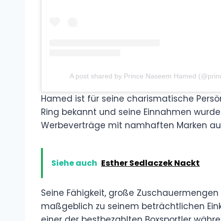
A post shared by Prince Naseem Hamed (@pr
Hamed ist für seine charismatische Persönl
Ring bekannt und seine Einnahmen wurden
Werbeverträge mit namhaften Marken auf
Siehe auch
Esther Sedlaczek Nackt
Seine Fähigkeit, große Zuschauermengen a
maßgeblich zu seinem beträchtlichen Ein
einer der bestbezahlten Boxsportler währen