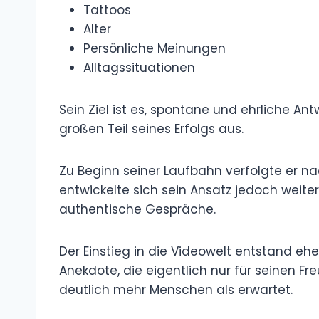
Fremdgehen
Rollenbilder von Mann und Frau
Hobbys und Interessen
Tattoos
Alter
Persönliche Meinungen
Alltagssituationen
Sein Ziel ist es, spontane und ehrliche A
Gespräche machen einen großen Teil seine
Zu Beginn seiner Laufbahn verfolgte er na
umso besser.“ Mit der Zeit entwickelte sich
größeren Wert auf abwechslungsreiche U
Der Einstieg in die Videowelt entstand eher