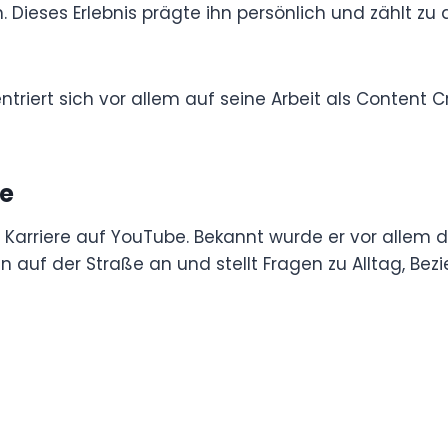
Seit 2019 gemeinsam mit Nizar
ben war der Verlust einer engen Freundin. Sie
ei einem Autounfall ums Leben. Dieses Erlebnis
bewegenden Momenten seiner Biografie.
riert sich vor allem auf seine Arbeit als
im Bereich Unterhaltung.
e
Karriere auf YouTube. Bekannt wurde er vor
 Dabei spricht er Menschen auf der Straße an
der persönlichen Ansichten.