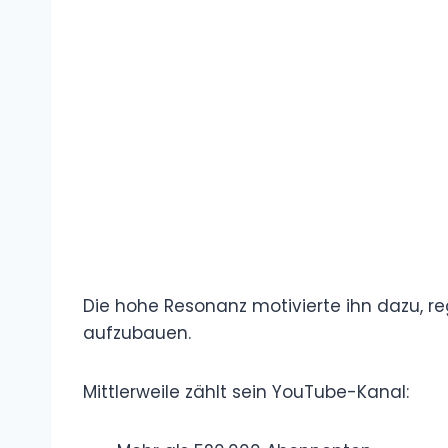
Facebook eine persönliche Anekdote, die e
war. Das Video erreichte jedoch innerhalb
erwartet.
Die hohe Resonanz motivierte ihn dazu, r