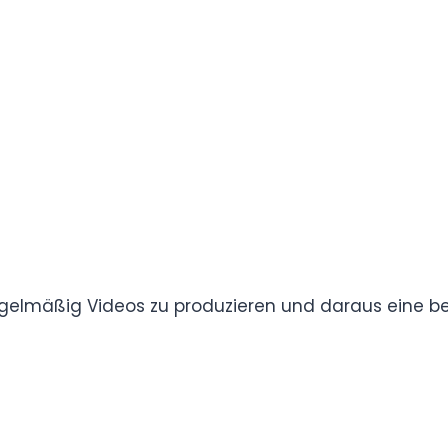
igentlich nur für seinen Freundeskreis gedacht
 kurzer Zeit deutlich mehr Menschen als
egelmäßig Videos zu produzieren und daraus