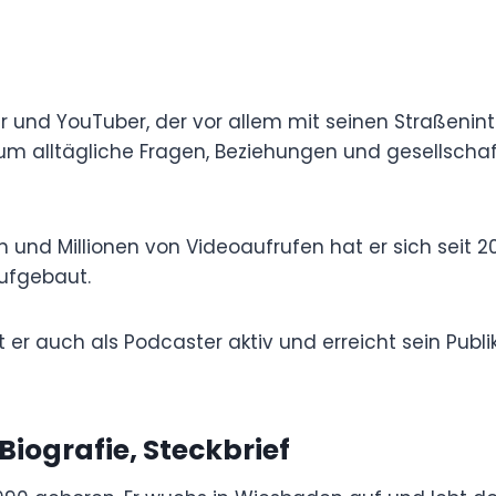
r und YouTuber, der vor allem mit seinen
rde. Seine Videos drehen sich um alltägliche
 Themen, die er direkt mit Passanten bespricht.
und Millionen von Videoaufrufen hat er sich
tschsprachigen YouTube-Szene aufgebaut.
t er auch als Podcaster aktiv und erreicht sein
-Plattformen.
Biografie, Steckbrief