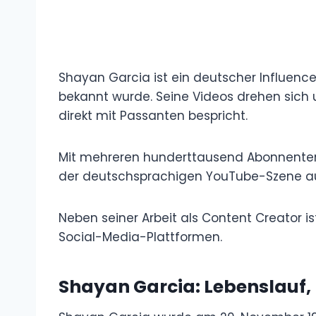
Shayan Garcia ist ein deutscher Influence
Straßeninterviews auf YouTube bekannt wu
Fragen, Beziehungen und gesellschaftliche
Mit mehreren hunderttausend Abonnenten 
seit 2017 eine feste Position in der deu
Neben seiner Arbeit als Content Creator is
Publikum über verschiedene Social-Media
Shayan Garcia: Lebenslauf, 