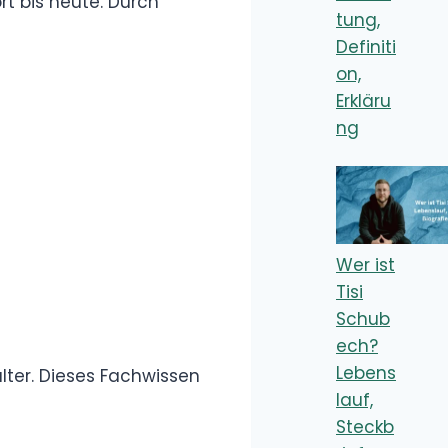
Definition, Erklärung
Was bedeutet
„Akhi“? Was
bedeutet
„Ukthi“?
Übersetzung, Bedeutung auf
Deutsch, Erklärung
Was ist das
„Okay Lets Go“
Meme?
Bedeutung,
Erklärung, Definition
Kategorie: Rap
und Hip-Hop: