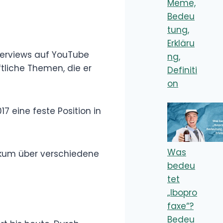
Wer ist Tisi
Schubech?
Lebenslauf,
Steckbrief,
Biografie, Namen
Wer Was sind
die Knossaliten?
Erklärung,
Bedeutung,
Definition
Was ist „Change
my Mind“?
Meme,
Bedeutung,