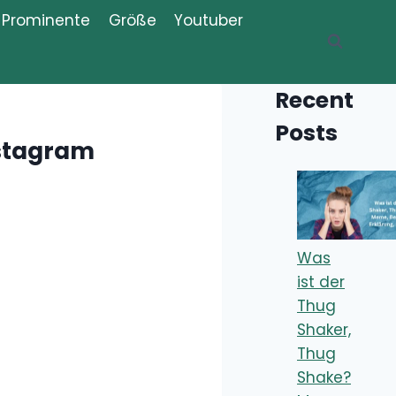
Prominente
Größe
Youtuber
Recent Posts
Was ist der
Thug Shaker,
Thug Shake?
Meme,
Bedeutung, Erklärung, Definition
Was bedeutet
„Iboprofaxe“?
Bedeutung,
Definition,
Erklärung