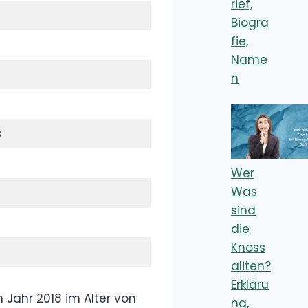
Sprache und
Begriffe
Wie groß ist
Andrea Berg?
Größe, Gewicht
und spannende
Fakten zur Schlagerikone
Melanie Müller
Schlaganfall –
Wie ernst waren
die Folgen für
den Reality-TV-Star?