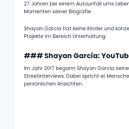
Podcast
Ein einschneidendes Ereignis in seinem Le
kam im Jahr 2018 im Alter von 27 Jahren b
prägte ihn persönlich und zählt zu den 
Shayan Garcia hat keine Kinder und konzent
Content Creator sowie auf seine Projekte 
### Shayan Garcia: YouTub
Im Jahr 2017 begann Shayan Garcia seine 
allem durch sogenannte Streetinterviews.
und stellt Fragen zu Alltag, Beziehungen o