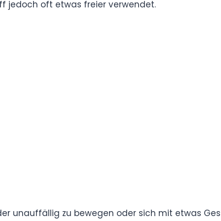
deutung, Definition, Erklärung
weiligen Kontext ab. Ursprünglich beschreibt
 leise oder unbemerkt bewegt. Im Deutschen wird
det.