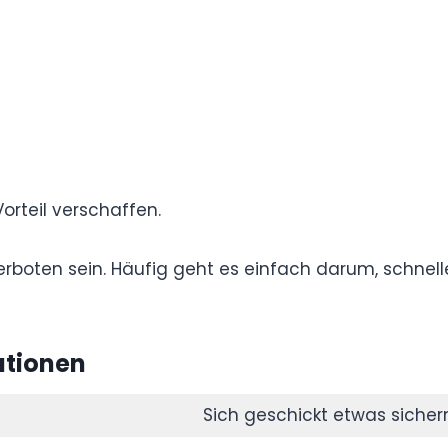
ickt oder unauffällig zu bewegen oder sich mit
nstand zu sichern.
chen.
en.
rn.
inen Vorteil verschaffen.
fig verboten sein. Häufig geht es einfach