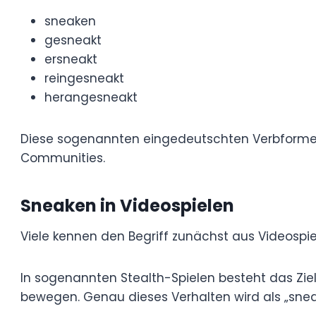
sich heimlich bewegen
sich davonschleichen
Siehe auch
Sarah Pagung Partner
Wie viele andere englische Begriffe wurd
übernommen und an die deutsche Gramm
wie:
sneaken
gesneakt
ersneakt
reingesneakt
herangesneakt