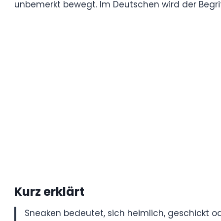
Was bedeutet „sneaken“? Be
Die Bedeutung von „sneaken“ hängt vom je
das englische Wort eine Person, die sich
der Begriff jedoch oft etwas freier verwen