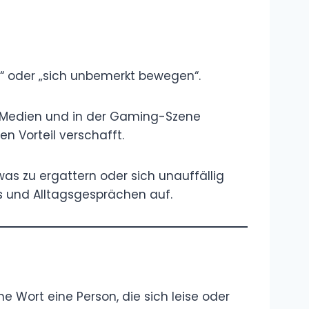
Was bedeutet
„Akhi“? Was
bedeutet
„Ukthi“?
Übersetzung, Bedeutung auf
Deutsch, Erklärung
Was ist das
„Okay Lets Go“
Meme?
Bedeutung,
Erklärung, Definition
Kategorie: Rap
und Hip-Hop:
Sprache und