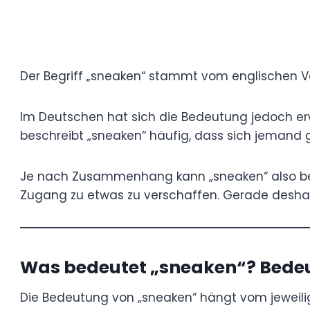
Der Begriff „sneaken“ stammt vom englisc
„schleichen“ oder „sich unbemerkt bewege
Im Deutschen hat sich die Bedeutung jedo
in sozialen Medien und in der Gaming-Sze
jemand geschickt, unauffällig oder mit et
Je nach Zusammenhang kann „sneaken“ als
bewegen, etwas zu ergattern oder sich un
Gerade deshalb taucht das Wort immer h
Alltagsgesprächen auf.