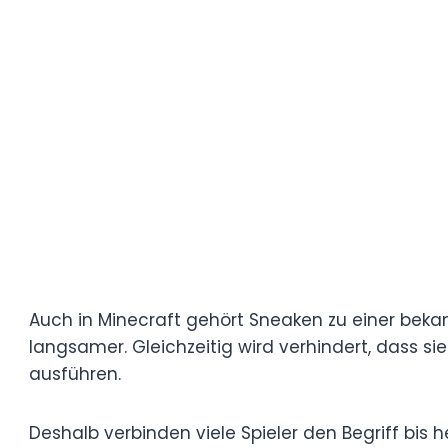
Diese sogenannten eingedeutschten Ver
in Chats, sozialen Netzwerken und Online
Sneaken in Videospielen
Viele kennen den Begriff zunächst aus Vid
In sogenannten Stealth-Spielen besteht d
sich möglichst unbemerkt durch ein Level
„sneaken“ bezeichnet.