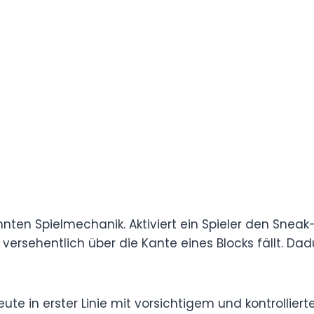
bformen begegnen vor allem jungen Menschen
-Communities.
eospielen.
as Ziel oft darin, Gegnern auszuweichen und
 zu bewegen. Genau dieses Verhalten wird als