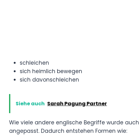
Woher kommt das Wort „sne
„Sneaken“ leitet sich direkt vom englische
anderem:
schleichen