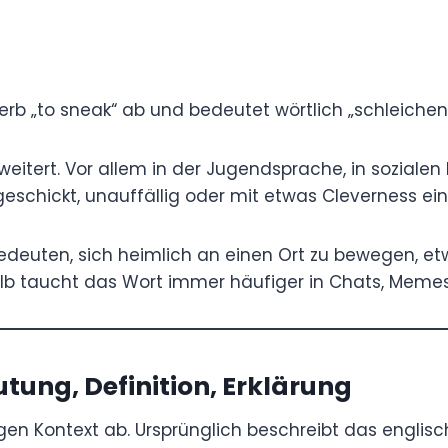
hen Verb „to sneak“ ab und bedeutet wörtlich
n“.
ch erweitert. Vor allem in der Jugendsprache,
ne beschreibt „sneaken“ häufig, dass sich
was Cleverness einen Vorteil verschafft.
o bedeuten, sich heimlich an einen Ort zu
auffällig Zugang zu etwas zu verschaffen.
äufiger in Chats, Memes und