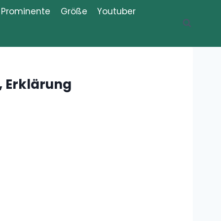
Prominente
Größe
Youtuber
Recent Posts
Wer Was sind
die Knossaliten?
Erklärung,
Bedeutung,
Definition
Was ist „Change
my Mind“?
Meme,
Bedeutung,
Definition, Erklärung