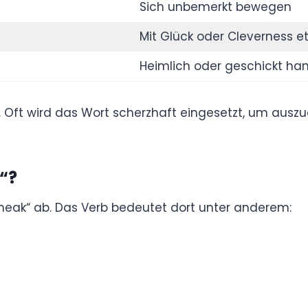
ere zu handeln.
Situationen
Sich geschickt etwas sichern
Sich unbemerkt bewegen
Mit Glück oder Cleverness etwas
bekommen
Heimlich oder geschickt handeln
stehen. Oft wird das Wort scherzhaft eingesetzt,
 clever gehandelt hat.