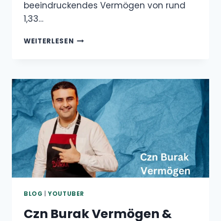
beeindruckendes Vermögen von rund
1,33…
ANNA
WEITERLESEN
CRAMLING
VERMÖGEN
&
GEHALT
BLOG
|
YOUTUBER
Czn Burak Vermögen &