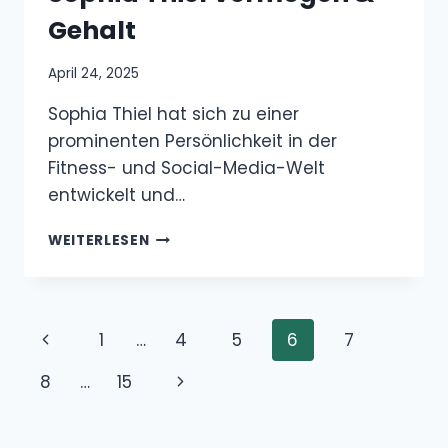
Gehalt
April 24, 2025
Sophia Thiel hat sich zu einer
prominenten Persönlichkeit in der
Fitness- und Social-Media-Welt
entwickelt und…
SOPHIA
WEITERLESEN
THIEL
VERMÖGEN
&
GEHALT
Seitennavigation
Vorherige
1
…
4
5
6
7
Seite
Nächste
8
…
15
Seite