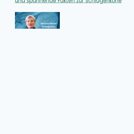
und spannende Fakten zur Schlagerikone
Melanie Müller Schlaganfall – Wie ernst
waren die Folgen für den Reality-TV-Star?
Datenschutzrichtlinie
Über uns
Kontaktformular
Nutzungsbedingungen