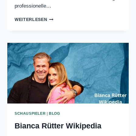
Irina Zvereva Wikipedia
Dezember 21, 2024
Irina Zvereva Wikipedia, geboren am 11.
April 1967 in Sotschi, Russland, ist eine
ehemalige professionelle…
IRINA
WEITERLESEN
ZVEREVA
WIKIPEDIA