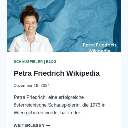
Es gab Gerüchte und Spekulationen
über das Privatleben von Sandro
Wagner, insbesondere über eine
mögliche…
SANDRO
WEITERLESEN
WAGNER
SCHEIDUNG