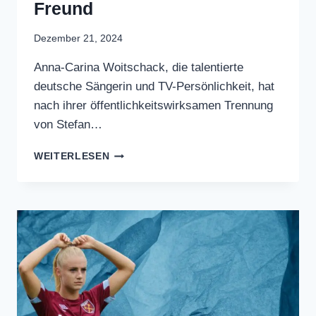
Anna Karina Wojtczak
Neuer Freund
Dezember 21, 2024
Anna-Carina Woitschack, die talentierte
deutsche Sängerin und TV-
Persönlichkeit, hat nach ihrer
öffentlichkeitswirksamen Trennung von
Stefan…
ANNA
WEITERLESEN
KARINA
WOJTCZAK
NEUER
FREUND