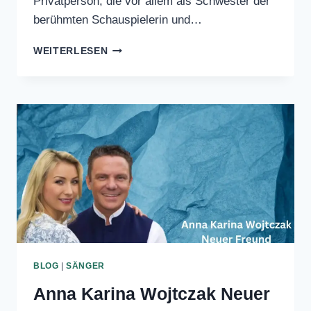
AnnaBella Stoermer Coleman ist eine
Privatperson, die vor allem als
Schwester der berühmten
Schauspielerin und…
WER
WEITERLESEN
IST
ANNABELLA
STOERMER
COLEMAN?
BLOG
|
SÄNGER