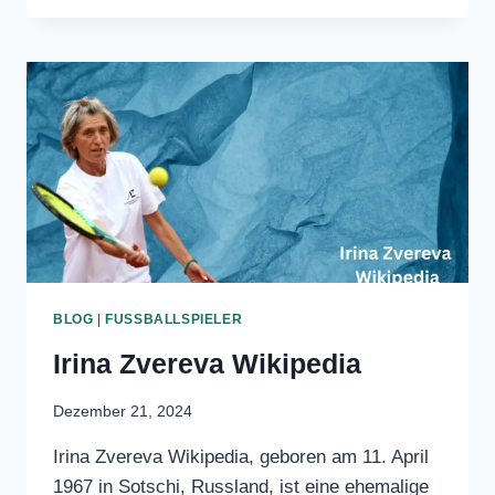
eine renommierte deutsche Journalistin
und Fernsehmoderatorin, die vor allem
für ihre…
MIRJAM
WEITERLESEN
MEINHARDT-
KRUG
VERHEIRATET
BLOG
|
FUSSBALLSPIELER