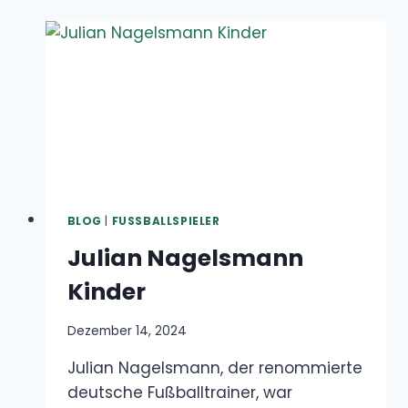
BLOG
|
FUSSBALLSPIELER
Julian Nagelsmann Kinder
Dezember 14, 2024
Julian Nagelsmann, der renommierte deutsche
Fußballtrainer, war aufgrund seiner
beeindruckenden Karriere schon immer eine
Person…
JULIAN
WEITERLESEN
NAGELSMANN
KINDER