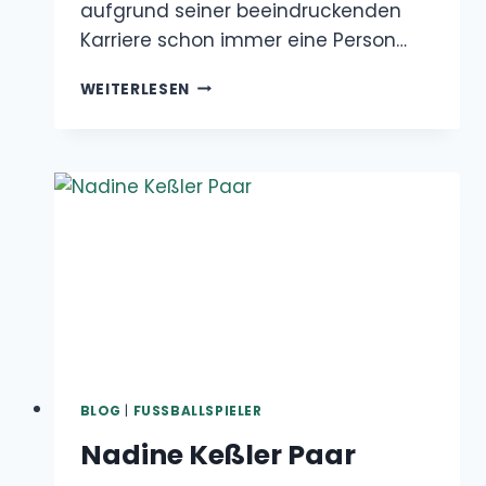
BLOG
|
FUSSBALLSPIELER
Nadine Keßler Paar
Dezember 14, 2024
Nadine Keßler, ehemaliger Fußballstar und
FIFA-Weltfußballerin, hat nicht nur durch ihre
außergewöhnliche Karriere in der…
NADINE
WEITERLESEN
KESSLER PAAR