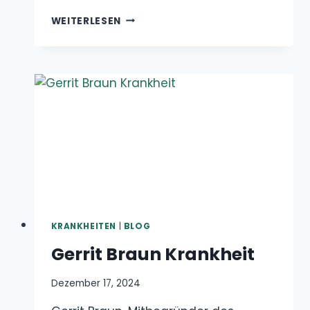
KRANKHEITEN
|
BLOG
Gerrit Braun Krankheit
Dezember 17, 2024
Gerrit Braun, Mitbegründer des weltberühmten
Miniatur Wunderland, stand kürzlich im
Mittelpunkt von Spekulationen über seinen…