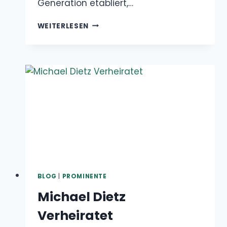
BLOG
|
PROMINENTE
Michael Dietz Verheiratet
Dezember 16, 2024
Michael Dietz, ein bekannter deutscher Radio-
und Fernsehmoderator, ist seit 2002 glücklich
mit der amerikanischen…
MICHAEL