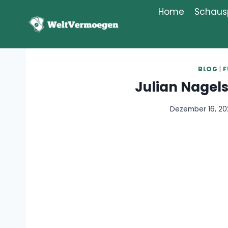
Zum
Home
Schausp
Inhalt
springen
BLOG
|
F
Julian Nage
Dezember 16, 2