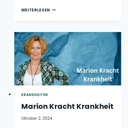
KRANKHEITEN
Marion Kracht Krankheit
Oktober 2, 2024
Marion Kracht, eine bekannte Schauspielerin
und Sängerin, hatte im Laufe der Jahre mit
erheblichen gesundheitlichen…
MARION
WEITERLESEN
KRACHT
KRANKHEIT
Seitennavigation
Vorherige
1
…
18
19
20
21