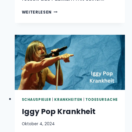
SCHAUSPIELER
|
KRANKHEITEN
|
TODESURSACHE
Iggy Pop Krankheit
Oktober 4, 2024
Iggy Pop, der legendäre „Godfather of Punk“,
trotzt mit 77 Jahren weiterhin dem Alter und…
IGGY
WEITERLESEN