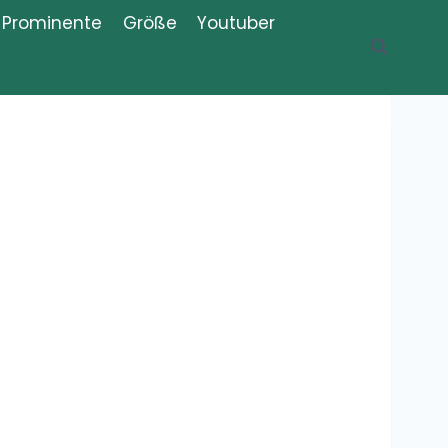
Prominente
Größe
Youtuber
Recent Posts
Was ist der
Thug Shaker,
Thug Shake?
Meme,
Bedeutung, Erklärung, Definition
Was bedeutet
„Iboprofaxe“?
Bedeutung,
Definition,
Erklärung