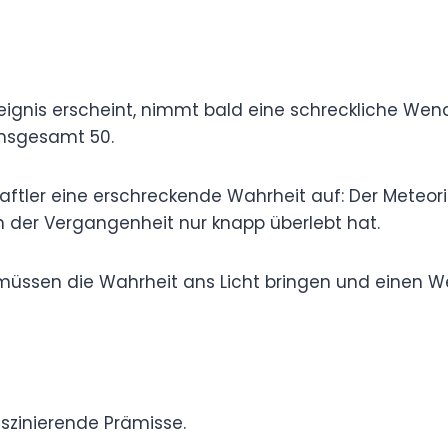
mo), um das Katastrophengebiet zu untersuchen.
hes Ereignis erscheint, nimmt bald eine
psien erwachen mehrere Opfer unerwartet