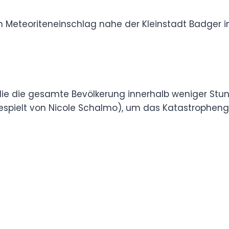
licher Staub aus dem All“ (1971) und sogar
hichte „Die Farbe aus dem All“.
rsuch, sie zu einem stimmigen Film zu vereinen,
renden Meteoriteneinschlag nahe der
he
e frei, die die gesamte Bevölkerung innerhalb
 entsendet die renommierte Exobiologin Dr.