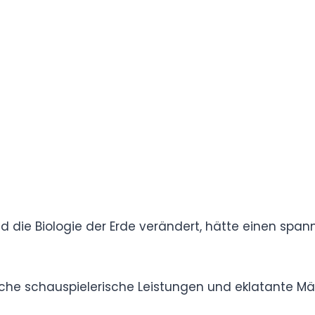
enschaftler eine erschreckende Wahrheit auf:
eines Zyklus außerirdischer Invasionen, den die
p überlebt hat.
ollegen müssen die Wahrheit ans Licht bringen
 Menschheit zu verhindern.
eine faszinierende Prämisse.