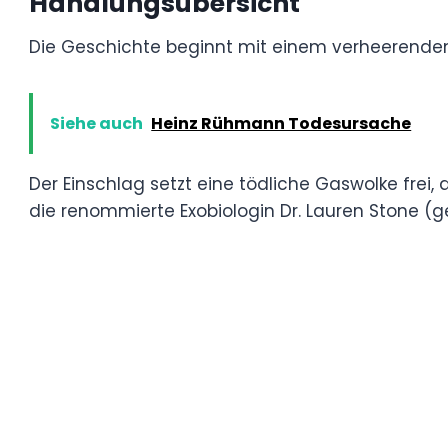
Seuchenerzählungen wie „Andromeda – Töd
von H. P. Lovecrafts unheimlicher Kurzgesc
Das sind gewichtige Einflüsse, und der Ve
war von vornherein eine Herausforderung.
Handlungsübersicht
Die Geschichte beginnt mit einem verhee
Kleinstadt Badger in Pennsylvania.
Siehe auch
Heinz Rühmann Todesursac
Der Einschlag setzt eine tödliche Gaswolk
weniger Stunden auslöscht. Die Regierung