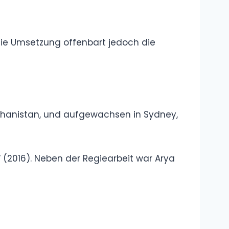
Sprache und
Begriffe
Wie groß ist
Andrea Berg?
Größe, Gewicht
und spannende
Fakten zur Schlagerikone
Melanie Müller
Schlaganfall –
Wie ernst waren
die Folgen für
den Reality-TV-Star?