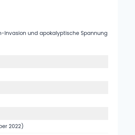
Wer ist Tisi
Schubech?
Lebenslauf,
Steckbrief,
Biografie, Namen
Wer Was sind
die Knossaliten?
Erklärung,
Bedeutung,
Definition
Was ist „Change
my Mind“?
Meme,
Bedeutung,