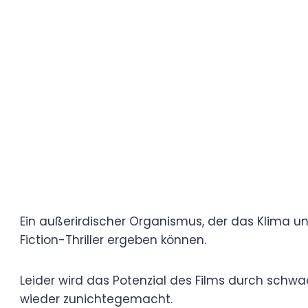
Im Zuge der Ermittlungen decken die Wiss
Der Meteorit war kein Unfall, sondern Teil 
Menschheit in der Vergangenheit nur knap
Die Zeit drängt, und Dr. Stone und ihre K
und einen Weg finden, das Aussterben der
Ambition vs. Umsetzung
Auf dem Papier hat „Risen – End of Days“ 