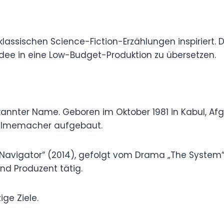
ig von klassischen Science-Fiction-Erzählungen
h die Herausforderungen, eine solch groß
tion zu übersetzen.
rya
kein bekannter Name. Geboren im Oktober 1981 in
ydney, Australien, hat Arya eine vielseitige
er „The Navigator“ (2014), gefolgt vom Drama
it war Arya auch als Drehbuchautor,