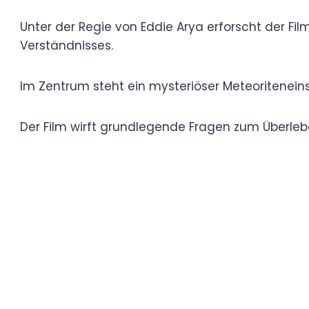
Unter der Regie von Eddie Arya erforscht 
angesichts von Kräften jenseits unseres i
Im Zentrum steht ein mysteriöser Meteori
Der Film wirft grundlegende Fragen zum Ü
außerirdischen Bedrohungen auf.