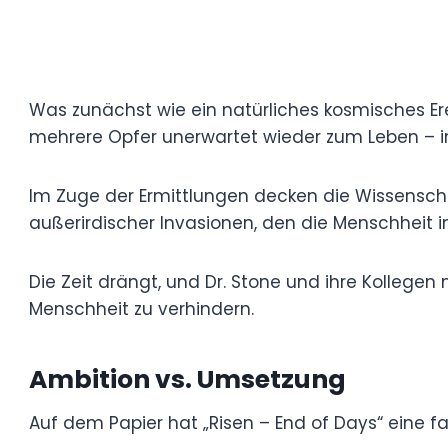
Lauren Stone (gespielt von Nicole Schal
Was zunächst wie ein natürliches kosmisc
schreckliche Wendung. Während der Auto
wieder zum Leben – insgesamt 50.