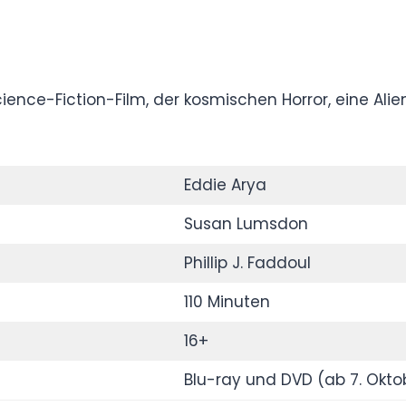
ierter Science-Fiction-Film, der kosmischen
tische Spannung zu einer einzigen Geschichte
Eddie Arya
Susan Lumsdon
Phillip J. Faddoul
110 Minuten
16+
Blu-ray und DVD (ab 7. Oktober 2022)