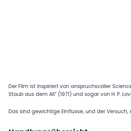
Kameramann, Cutter und Produzent tätig.
Mit „Risen“ setzte sich Arya offensichtlich 
Der Film ist inspiriert von anspruchsvoller 