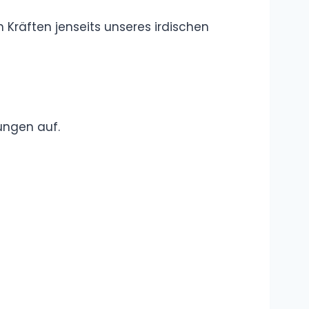
Definition, Erklärung
Was bedeutet
„Akhi“? Was
bedeutet
„Ukthi“?
Übersetzung, Bedeutung auf
Deutsch, Erklärung
Was ist das
„Okay Lets Go“
Meme?
Bedeutung,
Erklärung, Definition
Kategorie: Rap
und Hip-Hop: