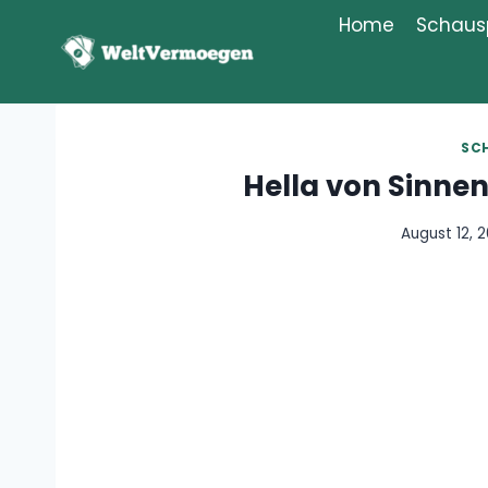
Zum
Home
Schausp
Inhalt
springen
SC
Hella von Sinne
August 12, 